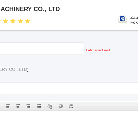
CHINERY CO., LTD
Zau
Fok
Enter Your Email
RY CO., LTD
)