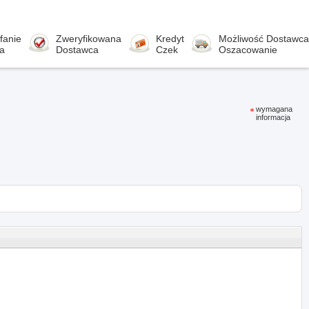
fanie
Zweryfikowana
Kredyt
Możliwość Dostawca
a
Dostawca
Czek
Oszacowanie
wymagana
informacja