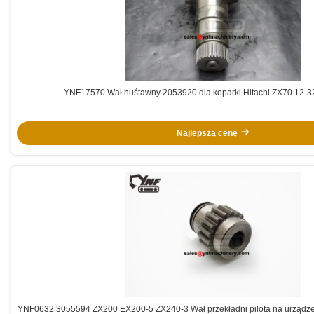
YNF17570 Wał huśtawn
Najlepszą cenę
YNF0632 3055594 ZX200 EX200-5 ZX240-3 Wał przekładni pilota na urządze