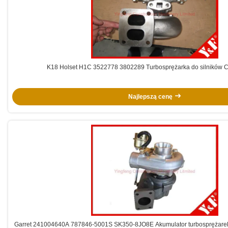
K18 Holset H1C 3522778 3802289 Turbosprężarka do silników
Najlepszą cenę
Garret 241004640A 787846-5001S SK350-8JO8E Akumulator turbosprężarek