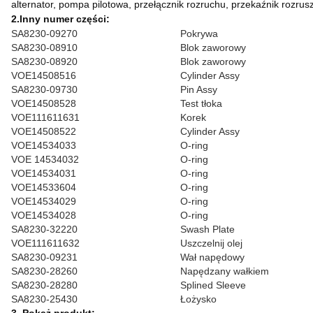
alternator, pompa pilotowa, przełącznik rozruchu, przekaźnik rozrus
2.Inny numer części:
SA8230-09270
Pokrywa
SA8230-08910
Blok zaworowy
SA8230-08920
Blok zaworowy
VOE14508516
Cylinder Assy
SA8230-09730
Pin Assy
VOE14508528
Test tłoka
VOE111611631
Korek
VOE14508522
Cylinder Assy
VOE14534033
O-ring
VOE 14534032
O-ring
VOE14534031
O-ring
VOE14533604
O-ring
VOE14534029
O-ring
VOE14534028
O-ring
SA8230-32220
Swash Plate
VOE111611632
Uszczelnij olej
SA8230-09231
Wał napędowy
SA8230-28260
Napędzany wałkiem
SA8230-28280
Splined Sleeve
SA8230-25430
Łożysko