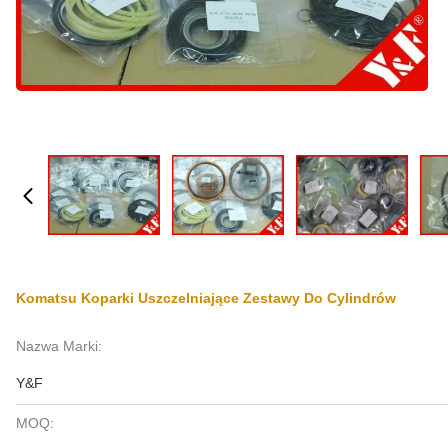
Komatsu Koparki Uszczelniające Zestawy Do Cylindrów
Nazwa Marki:
Y&F
MOQ: