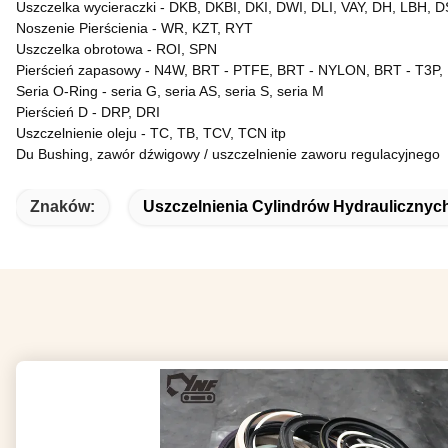
Uszczelka wycieraczki - DKB, DKBI, DKI, DWI, DLI, VAY, DH, LBH, D
Noszenie Pierścienia
-
WR, KZT, RYT
Uszczelka obrotowa
-
ROI, SPN
Pierścień
zapasowy
-
N4W, BRT - PTFE, BRT - NYLON, BRT - T3P,
Seria
O-Ring
-
seria G, seria AS, seria S, seria M
Pierścień D
-
DRP, DRI
Uszczelnienie oleju
-
TC, TB, TCV, TCN itp
Du Bushing, zawór dźwigowy / uszczelnienie zaworu regulacyjnego
Znaków:
Uszczelnienia Cylindrów Hydraulicznyc