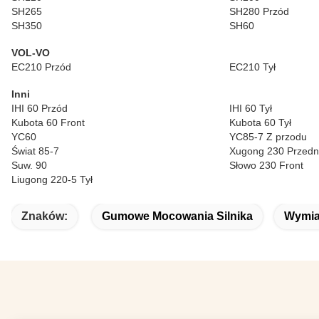
SH265
SH280 Przód
SH350
SH60
VOL-VO
EC210 Przód
EC210 Tył
Inni
IHI 60 Przód
IHI 60 Tył
Kubota 60 Front
Kubota 60 Tył
YC60
YC85-7 Z przodu
Świat 85-7
Xugong 230 Przedn
Suw. 90
Słowo 230 Front
Liugong 220-5 Tył
Znaków:
Gumowe Mocowania Silnika
Wymia