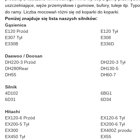
uszczelniające, węże przemysłowe i gumowe, bufory, tuleje itp. Ty
do ramy.
Liczba mocowań różni się od koparki do koparki.
Poniżej znajduje się lista naszych silników:
Gąsienica
E120 Przód
E120 Tył
E307 Tył
E308
E330B
E336D
Daewoo / Doosan
DH220-3 Przód
DH220-3 Tył
DH280Rear
DH130-5
DH55
DH60-7
Silnik
4D102
6BG1
6D31
6D34
Hitachi
EX120-6 Przód
EX120-6 Tył
EX200-5 Tył
EX200-6 Tył
EX300
EX400Z przodu
EX450 Tył
EX55