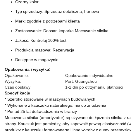
Czarny kolor
Typ sprzedaży: Sprzedaż detaliczna, hurtowa
Mark: zgodnie z potrzebami klienta
Zastosowanie: Doosan koparka Mocowanie silnika
Jakość: Kontroluj 100% test
Produkcja masowa: Rezerwacja
Dostępne w magazynie
Opakowania i wysyłka:
Opakowanie:
Opakowanie indywidualne
Wysyłka:
Port: Guangzhou
Czas dostawy:
1-2 dni po otrzymaniu płatności
Specyfikacje
* Szeroko stosowane w maszynach budowlanych
* Wykonane z kauczuku naturalnego, nie do znudzenia
* Ponad 25 lat doświadczenia w branży
Mocowania silnika (amortyzator) są używane do łączenia silnika z r
strony.
Kauczuk jest pomiędzy, aby zapewnić pewną elastyczność (wi
produkty z kauczuku formowanego i inne wyroby z gumy przemysłowej