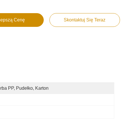
lepszą Cenę
Skontaktuj Się Teraz
rba PP, Pudełko, Karton