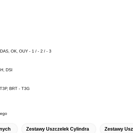
S, OK, OUY - 1 / - 2 / - 3
BH, DSI
T3P, BRT - T3G
nego
znych
Zestawy Uszczelek Cylindra
Zestawy Usz