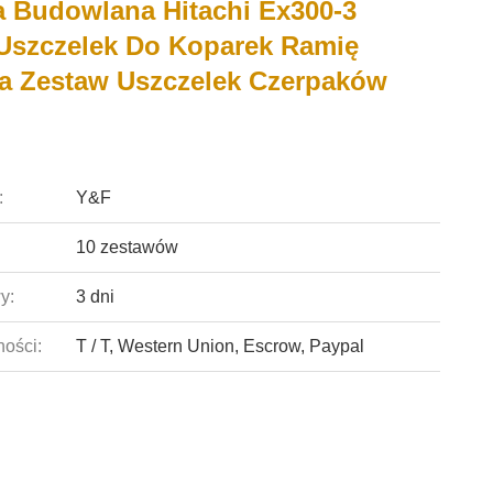
 Budowlana Hitachi Ex300-3
Uszczelek Do Koparek Ramię
a Zestaw Uszczelek Czerpaków
:
Y&F
10 zestawów
y:
3 dni
ności:
T / T, Western Union, Escrow, Paypal