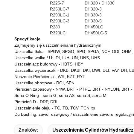
R225-7
DH320 / DH330
R250LC-7
DH320-3
R290LC-1
DH330-3
R290LC-3
DH330-5
R280
DH450LC
R320LC
DH450LC-5
Specyfikacje
Zajmujemy się uszczelnieniami hydraulicznymi
Uszczelka tłoka - SPGW, SPGO, SPG, SPGA, NCF, ODI, OHM, DA
Uszczelka wałka / U: IDI, IUH, UN, UNS, UHS
Uszczelniacz buforowy - HBTS, HBY
Uszczelka wycieraczki - DKB, DKBI, DKI, DWI, DLI, VAY, DH, L
Noszenie Pierścienia
-
WR, KZT, RYT
Uszczelka obrotowa
-
ROI, SPN
Pierścień
zapasowy
-
N4W, BRT - PTFE, BRT - NYLON, BRT - 
Seria
O-Ring
-
seria G, seria AS, seria S, seria M
Pierścień D
-
DRP, DRI
Uszczelnienie oleju
-
TC, TB, TCV, TCN itp
Du Bushing, zawór dźwigowy / uszczelnienie zaworu regulacyj
Znaków:
Uszczelnienia Cylindrów Hydraulic