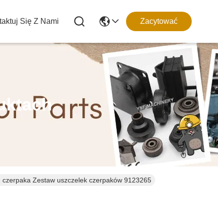
aktuj Się Z Nami
Zacytować
uktach
ę czerpaka Zestaw uszczelek czerpaków 9123265