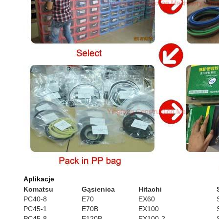
Aplikacje
Komatsu
Gąsienica
Hitachi
PC40-8
E70
EX60
PC45-1
E70B
EX100
PC45-8
E120B
EX100-2