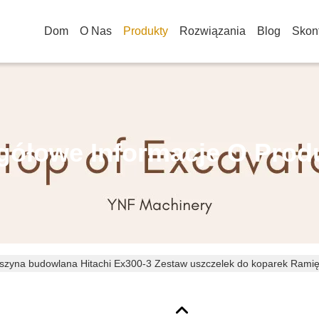
Dom
O Nas
Produkty
Rozwiązania
Blog
Skont
gółowe Informacje O Prod
szyna budowlana Hitachi Ex300-3 Zestaw uszczelek do koparek Rami