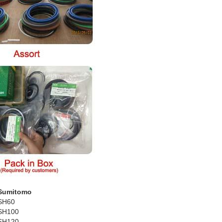
Sumitomo
SH60
SH100
SH120