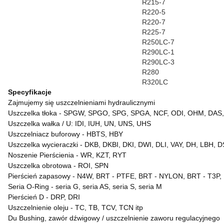
R215-7
R220-5
R220-7
R225-7
R250LC-7
R290LC-1
R290LC-3
R280
R320LC
Specyfikacje
Zajmujemy się uszczelnieniami hydraulicznymi
Uszczelka tłoka - SPGW, SPGO, SPG, SPGA, NCF, ODI, OHM, DAS, OK
Uszczelka wałka / U: IDI, IUH, UN, UNS, UHS
Uszczelniacz buforowy - HBTS, HBY
Uszczelka wycieraczki - DKB, DKBI, DKI, DWI, DLI, VAY, DH, LBH, D
Noszenie Pierścienia
-
WR, KZT, RYT
Uszczelka obrotowa
-
ROI, SPN
Pierścień
zapasowy
-
N4W, BRT - PTFE, BRT - NYLON, BRT - T3P,
Seria
O-Ring
-
seria G, seria AS, seria S, seria M
Pierścień D
-
DRP, DRI
Uszczelnienie oleju
-
TC, TB, TCV, TCN itp
Du Bushing, zawór dźwigowy / uszczelnienie zaworu regulacyjnego