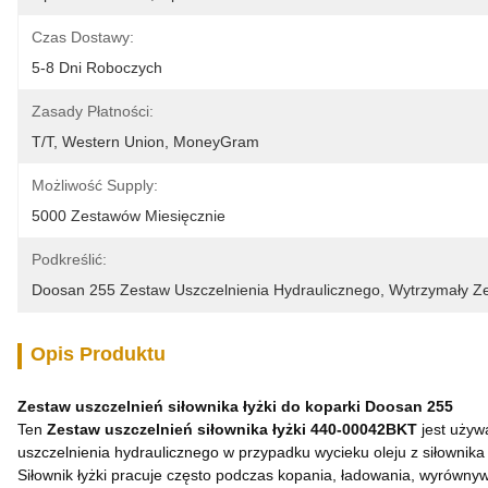
Czas Dostawy:
5-8 Dni Roboczych
Zasady Płatności:
T/T, Western Union, MoneyGram
Możliwość Supply:
5000 Zestawów Miesięcznie
Podkreślić:
Doosan 255 Zestaw Uszczelnienia Hydraulicznego
, 
Wytrzymały Ze
Opis Produktu
Zestaw uszczelnień siłownika łyżki do koparki Doosan 255
Ten
Zestaw uszczelnień siłownika łyżki 440-00042BKT
jest uży
uszczelnienia hydraulicznego w przypadku wycieku oleju z siłownika ły
Siłownik łyżki pracuje często podczas kopania, ładowania, wyrówny