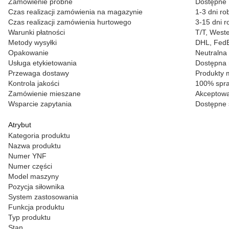
Zamówienie próbne
Dostępne
Czas realizacji zamówienia na magazynie
1-3 dni ro
Czas realizacji zamówienia hurtowego
3-15 dni r
Warunki płatności
T/T, West
Metody wysyłki
DHL, FedEx
Opakowanie
Neutralna 
Usługa etykietowania
Dostępna 
Przewaga dostawy
Produkty 
Kontrola jakości
100% spra
Zamówienie mieszane
Akceptowa
Wsparcie zapytania
Dostępne 
Atrybut
Kategoria produktu
Nazwa produktu
Numer YNF
Numer części
Model maszyny
Pozycja siłownika
System zastosowania
Funkcja produktu
Typ produktu
Stan