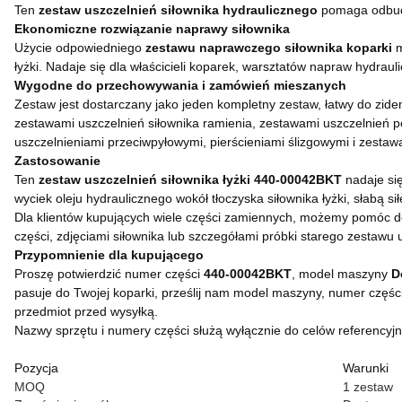
Ten
zestaw uszczelnień siłownika hydraulicznego
pomaga odbudo
Ekonomiczne rozwiązanie naprawy siłownika
Użycie odpowiedniego
zestawu naprawczego siłownika koparki
m
łyżki. Nadaje się dla właścicieli koparek, warsztatów napraw hydrau
Wygodne do przechowywania i zamówień mieszanych
Zestaw jest dostarczany jako jeden kompletny zestaw, łatwy do zid
zestawami uszczelnień siłownika ramienia, zestawami uszczelnień po
uszczelnieniami przeciwpyłowymi, pierścieniami ślizgowymi i zestawa
Zastosowanie
Ten
zestaw uszczelnień siłownika łyżki 440-00042BKT
nadaje si
wyciek oleju hydraulicznego wokół tłoczyska siłownika łyżki, słabą si
Dla klientów kupujących wiele części zamiennych, możemy pomóc 
części, zdjęciami siłownika lub szczegółami próbki starego zestawu 
Przypomnienie dla kupującego
Proszę potwierdzić numer części
440-00042BKT
, model maszyny
D
pasuje do Twojej koparki, prześlij nam model maszyny, numer częśc
przedmiot przed wysyłką.
Nazwy sprzętu i numery części służą wyłącznie do celów referencyjny
Pozycja
Warunki
MOQ
1 zestaw