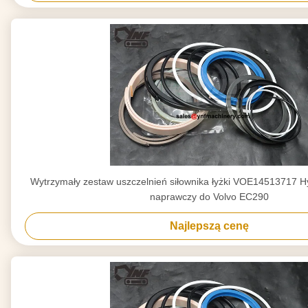
Wytrzymały zestaw uszczelnień siłownika łyżki VOE14513717 H
naprawczy do Volvo EC290
Najlepszą cenę