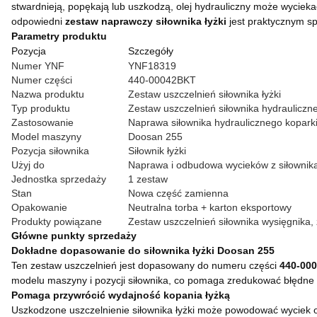
stwardnieją, popękają lub uszkodzą, olej hydrauliczny może wycieka
odpowiedni
zestaw naprawczy siłownika łyżki
jest praktycznym sp
Parametry produktu
Pozycja
Szczegóły
Numer YNF
YNF18319
Numer części
440-00042BKT
Nazwa produktu
Zestaw uszczelnień siłownika łyżki
Typ produktu
Zestaw uszczelnień siłownika hydrauliczn
Zastosowanie
Naprawa siłownika hydraulicznego kopark
Model maszyny
Doosan 255
Pozycja siłownika
Siłownik łyżki
Użyj do
Naprawa i odbudowa wycieków z siłownika
Jednostka sprzedaży
1 zestaw
Stan
Nowa część zamienna
Opakowanie
Neutralna torba + karton eksportowy
Produkty powiązane
Zestaw uszczelnień siłownika wysięgnika, 
Główne punkty sprzedaży
Dokładne dopasowanie do siłownika łyżki Doosan 255
Ten zestaw uszczelnień jest dopasowany do numeru części
440-00
modelu maszyny i pozycji siłownika, co pomaga zredukować błędn
Pomaga przywrócić wydajność kopania łyżką
Uszkodzone uszczelnienie siłownika łyżki może powodować wyciek oleju