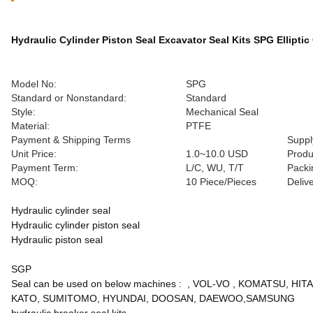
Hydraulic Cylinder Piston Seal Excavator Seal Kits SPG Elliptic
Model No:
SPG
Standard or Nonstandard:
Standard
Style:
Mechanical Seal
Material:
PTFE
Payment & Shipping Terms
Suppl
Unit Price:
1.0~10.0 USD
Produ
Payment Term:
L/C, WU, T/T
Packi
MOQ:
10 Piece/Pieces
Deliv
Hydraulic cylinder seal
Hydraulic cylinder piston seal
Hydraulic piston seal
SGP
Seal can be used on below machines : , VOL-VO , KOMATSU, HI
KATO, SUMITOMO, HYUNDAI, DOOSAN, DAEWOO,SAMSUNG