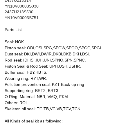
2437U213S14
YN10V00003S030
2437U213S530
YN10V00003S751
Parts List:
Seal: NOK
Piston seal: ODI,OSI,SPG,SPGW,SPGO,SPGC,SPGI.
Dust seal: DKI,DWI,DWIR,DKBI,DKB,DKH,DSI.
Rod seal: IDI,ISI,IUH,UNI,SPNO,SPN,SPNC.
Piston Seal & Rod Seal: UPH,USH,USHR.
Buffer seal: HBY,HBTS.
Wearing ring: RYT,WR.
Pollution prevention seal: KZT Back-up ring
Supporting ring: BRT2, BRT3.
O Ring: Material: NBR, VMQ, FKM.
Others: ROI.
Skeleton oil seal: TC,TB,VC,VB,TCV,TCN.
All Kinds of seal kit as following: