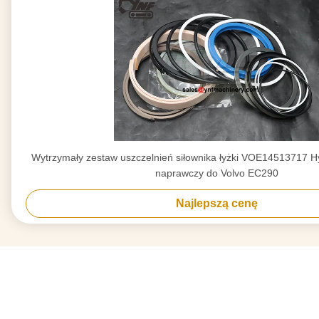
Wytrzymały zestaw uszczelnień siłownika łyżki VOE14513717 H
naprawczy do Volvo EC290
Najlepszą cenę