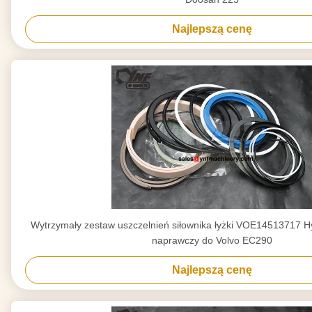
Najlepszą cenę
Wytrzymały zestaw uszczelnień siłownika łyżki VOE14513717 H
naprawczy do Volvo EC290
Najlepszą cenę