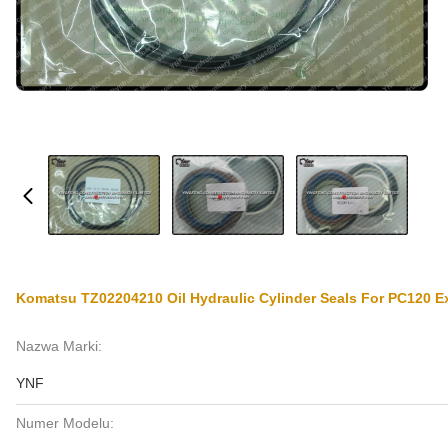
Komatsu TZ02204210 Oil Hydraulic Cylinder Seals For PC120 Ex
Nazwa Marki:
YNF
Numer Modelu: