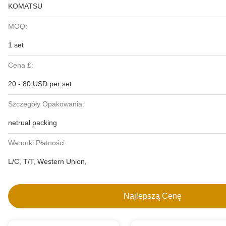
KOMATSU
MOQ:
1 set
Cena £:
20 - 80 USD per set
Szczegóły Opakowania:
netrual packing
Warunki Płatności:
L/C, T/T, Western Union,
Najlepszą Cenę